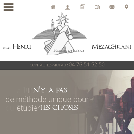
Accueil
L'Étude
Actualités
Tarif
Contact
Plan
d'accès
Henri
Mezaghrani
SELARL
Huissier de justice
04 76 51 52 50
CONTACTEZ-MOI AU :
Il
n'y a pas
de méthode unique pour
étudier
les choses